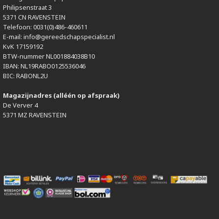
Philipsenstraat 3
5371 CN RAVENSTEIN
Telefoon: 0031(0)486-460611
E-mail:
info@gereedschapspecialist.nl
KvK 17159192
BTW-nummer NL001884038B10
IBAN: NL19RABO0125536046
BIC: RABONL2U
Magazijnadres (alléén op afspraak)
De Verver 4
5371 MZ RAVENSTEIN