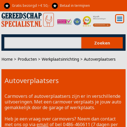
Gratis bezorgd > € 50,-
Betaal in termijnen
Op rekening kan óók
Lid Webshop Keurmerk
Zoeken
Home
>
Producten
>
Werkplaatsinrichting
>
Autoverplaatsers
Autoverplaatsers
Carmovers of autoverplaatsers zijn er in verschillende
uitvoeringen. Met een carmover verplaats je jouw auto
gemakkelijk door de garage of werkplaats.
Heb je een vraag over carmovers? Neem dan contact
met ons op via
email
of bel 0486-460611 (7 dagen per