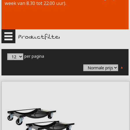
week van 8.30 tot 22.00 uur).
Selectie verfijnen
per pagina
Normale prijs
€ 0,00
-
€ 99,99
(1)
€ 100,00
-
€ 199,99
(1)
€ 300,00
en daar boven
(2)
MERK :
Huismerk
(2)
RODAC
(2)