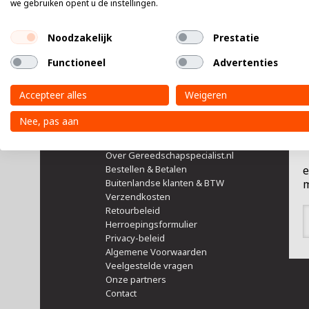
Meer informatie over ons
we gebruiken opent u de instellingen.
No
Noodzakelijk
Prestatie
Act
Functioneel
Advertenties
Accepteer alles
Weigeren
Nee, pas aan
ServiceCenter
Over Gereedschapspecialist.nl
Bestellen & Betalen
e
Buitenlandse klanten & BTW
m
Verzendkosten
Retourbeleid
Herroepingsformulier
Privacy-beleid
Algemene Voorwaarden
Veelgestelde vragen
Onze partners
Contact