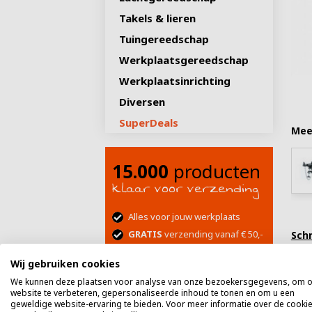
Verlichti
Ontvett
Veerspan
Kabelsch
gereeds
Krachtd
Accessoi
(los)
Vijlen
Ligkarre
Takels
Fietstoe
Lieren
Polijstm
Moments
Dommek
Rondstr
Lekbakk
Schroeve
Doppend
&
Takels & lieren
Overigen
Potkrikk
Versnelli
Kniesleut
Luchtsla
Uitdeuks
Luchtsla
Hijs-
Popnage
Pijpenbu
Draaiba
lieren
Ligkarre
Staalbor
Elektrisc
en
Tuingereedschap
Remgere
Diversen
Zagen
Motorbl
Versnelli
Schroeve
&
Ratels
Garagekr
sjorband
Werkplaatsgereedschap
Accu
Diversen
Motorlif
Werkban
Ringsleut
Gereeds
Gereedsc
Werkplaatsinrichting
Motortak
Werkplaa
SAE
Gereeds
Gereeds
Diversen
gereeds
leeg
Nevelspu
Diversen
gevuld
Gereeds
SuperDeals
Hamers
Olie-
Accessoi
Mee
gevuld
&
vetgere
15.000
producten
klaar voor verzending
Alles voor jouw werkplaats
GRATIS
verzending vanaf € 50,-
Schr
Betalen in termijnen kan óók
Wij gebruiken cookies
!
Extr
We kunnen deze plaatsen voor analyse van onze bezoekersgegevens, om 
Niet goed = geld terug
website te verbeteren, gepersonaliseerde inhoud te tonen en om u een
Ar
geweldige website-ervaring te bieden. Voor meer informatie over de cookie