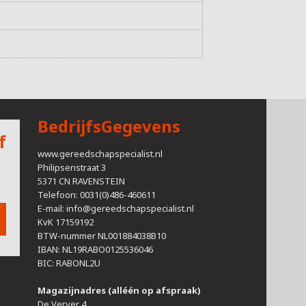
BedrijfsGegevens
f
www.gereedschapspecialist.nl
Philipsenstraat 3
5371 CN RAVENSTEIN
Telefoon: 0031(0)486-460611
E-mail:
info@gereedschapspecialist.nl
KvK 17159192
BTW-nummer NL001884038B10
IBAN: NL19RABO0125536046
BIC: RABONL2U
Magazijnadres (alléén op afspraak)
De Verver 4