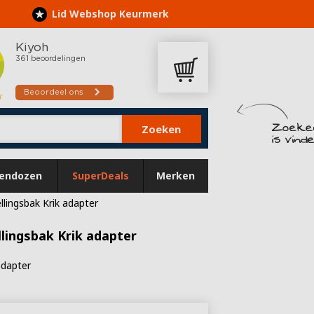
Lid Webshop Keurmerk
Zoeken
endozen
SuperDeals
Merken
lingsbak Krik adapter
lingsbak Krik adapter
adapter