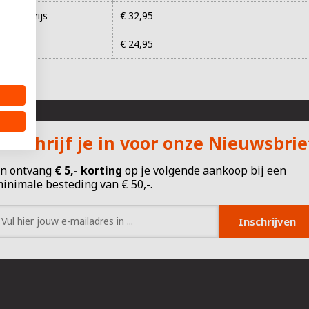
rmale prijs
€ 32,95
iePrijs
€ 24,95
Schrijf je in voor onze Nieuwsbrie
n ontvang
€
5,- korting
op je volgende aankoop bij een
inimale besteding van € 50,-.
Inschrijven